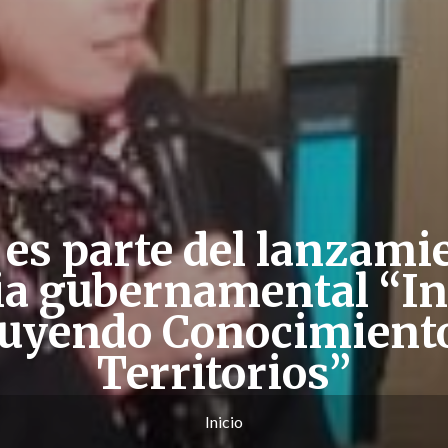
es parte del lanzamie
ia gubernamental “I
uyendo Conocimiento
Territorios”
Inicio