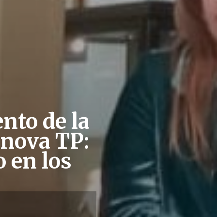
nto de la
nnova TP:
 en los