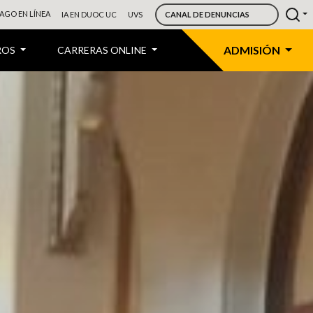
AGO EN LÍNEA
IA EN DUOC UC
UVS
CANAL DE DENUNCIAS
ADMISIÓN
ROS
CARRERAS ONLINE