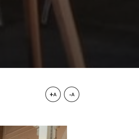
+
-
A
A