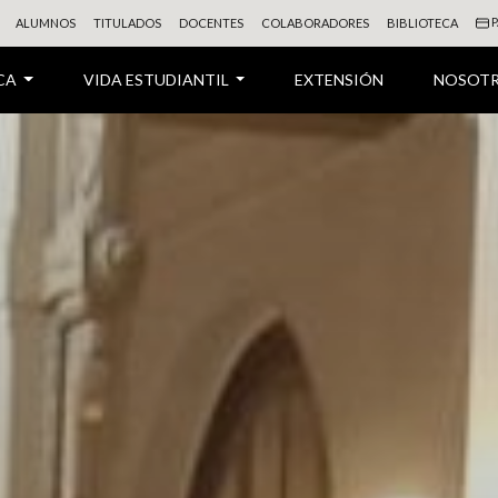
P
ALUMNOS
TITULADOS
DOCENTES
COLABORADORES
BIBLIOTECA
CA
VIDA ESTUDIANTIL
EXTENSIÓN
NOSOT