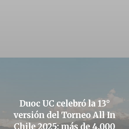
Duoc UC celebró la 13°
versión del Torneo All In
Chile 2025: más de 4.000