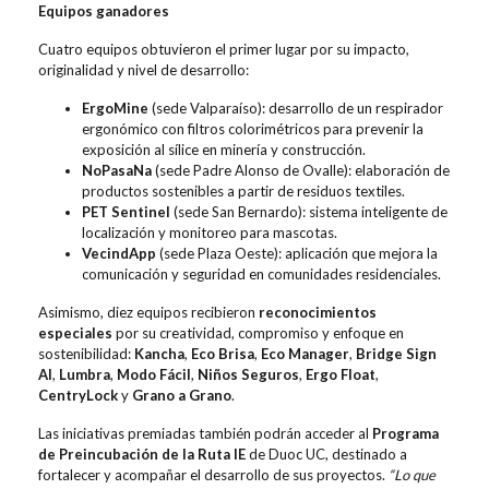
Equipos ganadores
Cuatro equipos obtuvieron el primer lugar por su impacto,
originalidad y nivel de desarrollo:
ErgoMine
(sede Valparaíso): desarrollo de un respirador
ergonómico con filtros colorimétricos para prevenir la
exposición al sílice en minería y construcción.
NoPasaNa
(sede Padre Alonso de Ovalle): elaboración de
productos sostenibles a partir de residuos textiles.
PET Sentinel
(sede San Bernardo): sistema inteligente de
localización y monitoreo para mascotas.
VecindApp
(sede Plaza Oeste): aplicación que mejora la
comunicación y seguridad en comunidades residenciales.
Asimismo, diez equipos recibieron
reconocimientos
especiales
por su creatividad, compromiso y enfoque en
sostenibilidad:
Kancha
,
Eco Brisa
,
Eco Manager
,
Bridge Sign
AI
,
Lumbra
,
Modo Fácil
,
Niños Seguros
,
Ergo Float
,
CentryLock
y
Grano a Grano
.
Las iniciativas premiadas también podrán acceder al
Programa
de Preincubación de la Ruta IE
de Duoc UC, destinado a
fortalecer y acompañar el desarrollo de sus proyectos.
“Lo que