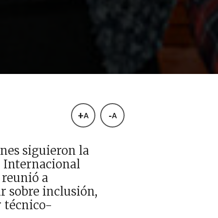
+
-
A
A
nes siguieron la
 Internacional
 reunió a
r sobre inclusión,
r técnico-