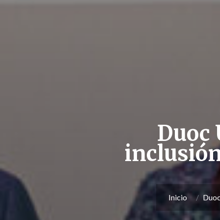
Duoc 
inclusió
Inicio
Duoc 