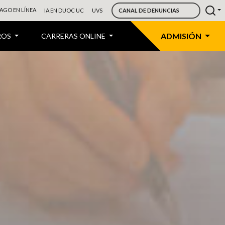
AGO EN LÍNEA
IA EN DUOC UC
UVS
CANAL DE DENUNCIAS
ADMISIÓN
ROS
CARRERAS ONLINE