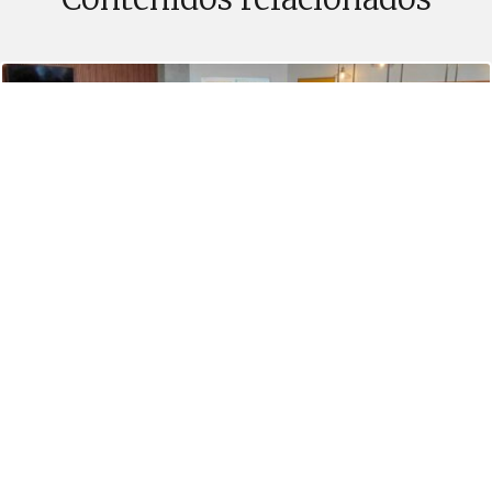
PUBLICADO EL 28 JULIO, 2026
Duoc UC y SalmonChile lanzan diplomado para
fortalecer el liderazgo y la gestión en la pesca
artesanal