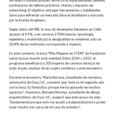
de redes y comunicaciones, entre otras especialidades, quienes
participaron de talleres prácticos, charlas y espacios de
networking. El objetivo: entregar herramientas y habilidades
clave para enfrentar un mercado laboral desafiante y marcado
por la brecha de género.
Según datos del INE, la tasa de desempleo femenino en Chile
alcanzó el 9,9%, y en carreras STEM (ciencia, tecnología,
ingeniería y matemáticas) la desigualdad es evidente: solo un
20,8% de las matrículas corresponde a mujeres.
En este contexto, la beca
“Más Mujeres en STEM”
de Fundación
Luksic busca revertir esta realidad. Entre 2024 y 2025, el
programa beneficiará a 200 mujeres de carreras técnicas en
todo el país, muchas de las cuales asistieron a este encuentro.
Durante el encuentro, María Barraza, estudiante de mecánica
automotriz de Duoc UC, comentó que “este es mi segundo año
con la beca. Es fantástico porque me ha apoyado en muchos
aspectos”. Asimismo, Betsabé Montes, estudiante de dibujo
arquitectónico de Duoc UC, aseguró que este apoyo ha sido
“fundamental porque esto me ayudó a independizarme y poder
estar mucho más cerca de mi casa de estudios”.
Desde Duoc UC, el compromiso con la equidad y el desarrollo