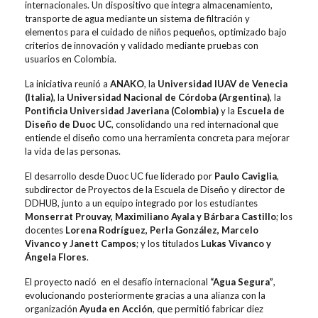
internacionales. Un dispositivo que integra almacenamiento,
transporte de agua mediante un sistema de filtración y
elementos para el cuidado de niños pequeños, optimizado bajo
criterios de innovación y validado mediante pruebas con
usuarios en Colombia.
La iniciativa reunió a
ANAKO
, la
Universidad IUAV de Venecia
(Italia)
, la
Universidad Nacional de Córdoba (Argentina)
, la
Pontificia Universidad Javeriana (Colombia)
y la
Escuela de
Diseño de Duoc UC
, consolidando una red internacional que
entiende el diseño como una herramienta concreta para mejorar
la vida de las personas.
El desarrollo desde Duoc UC fue liderado por
Paulo Caviglia
,
subdirector de Proyectos de la Escuela de Diseño y director de
DDHUB, junto a un equipo integrado por los estudiantes
Monserrat Prouvay, Maximiliano Ayala y Bárbara Castillo
; los
docentes
Lorena Rodríguez, Perla González, Marcelo
Vivanco y Janett Campos
; y los titulados
Lukas Vivanco y
Ángela Flores
.
El proyecto nació en el desafío internacional
“Agua Segura”
,
evolucionando posteriormente gracias a una alianza con la
organización
Ayuda en Acción
, que permitió fabricar diez