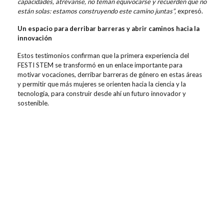
capacidades, atrévanse, no teman equivocarse y recuerden que no
están solas: estamos construyendo este camino juntas”,
expresó.
Un espacio para derribar barreras y abrir caminos hacia la
innovación
Estos testimonios confirman que la primera experiencia del
FESTI STEM se transformó en
un enlace importante para
motivar vocaciones, derribar barreras de género en estas áreas
y
permitir que más mujeres se orienten hacia la ciencia y la
tecnología, para construir desde ahí un futuro innovador y
sostenible.
Contenidos relacionados
ESCUELA A&N