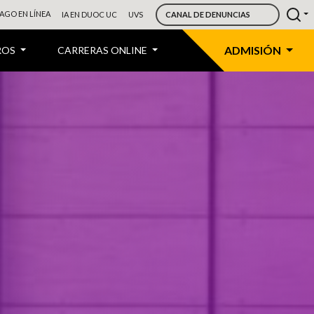
AGO EN LÍNEA
IA EN DUOC UC
UVS
CANAL DE DENUNCIAS
ADMISIÓN
ROS
CARRERAS ONLINE