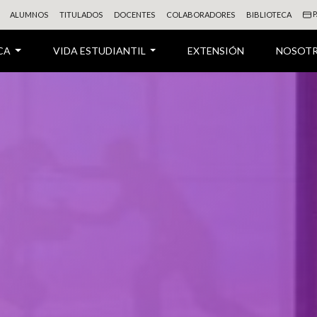
P
ALUMNOS
TITULADOS
DOCENTES
COLABORADORES
BIBLIOTECA
CA
VIDA ESTUDIANTIL
EXTENSIÓN
NOSOT