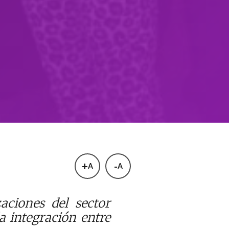
+
-
A
A
aciones del sector
a integración entre