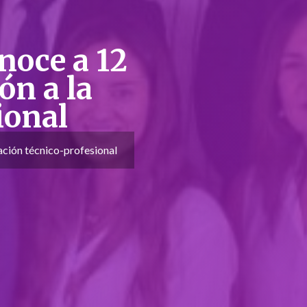
noce a 12
ón a la
ional
ación técnico-profesional