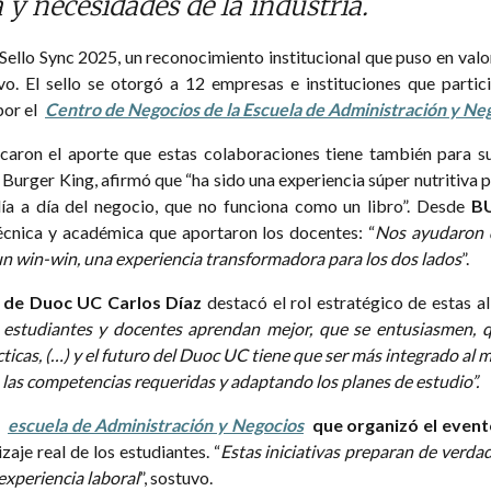
y necesidades de la industria.
Sello Sync 2025, un reconocimiento institucional que puso en valor
vo. El sello se otorgó a 12 empresas e instituciones que partic
por el
Centro de Negocios de la Escuela de Administración y Ne
aron el aporte que estas colaboraciones tiene también para su
Burger King, afirmó que “ha sido una experiencia súper nutritiva 
ía a día del negocio, que no funciona como un libro”. Desde
BU
écnica y académica que aportaron los docentes: “
Nos ayudaron d
 un win-win, una experiencia transformadora para los dos lados
”.
r de Duoc UC Carlos Díaz
destacó el rol estratégico de estas a
estudiantes y docentes aprendan mejor, que se entusiasmen, q
icas, (…) y el futuro del Duoc UC tiene que ser más integrado al 
 las competencias requeridas y adaptando los planes de estudio”.
a
escuela de Administración y Negocios
que organizó el event
zaje real de los estudiantes. “
Estas iniciativas preparan de verda
experiencia laboral
”, sostuvo.