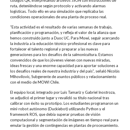
códigos QR, interpretando archivos JSON con instrucciones de
ruta, deteniéndose según protocolo y activando alarmas
logísticas. Todo ello en una simulación que replicaba las
condiciones operacionales de una planta de proceso real.
“
Esta actividad es el resultado de varias semanas de trabajo,
planificación y programación, y refleja el valor de la alianza que
hemos construido junto a Duoc UC. Para
Mowi
, seguir acercando
la industria a la educación técnico-profesional es clave para
fortalecer el talento regional y preparar a las nuevas
generaciones para los desafíos de la salmonicultura. Estamos
convencidos de que los jóvenes vienen con nuevas miradas,
ideas frescas y una enorme capacidad para aportar soluciones a
los desafíos reales de nuestra industria y del país”,
señal
ó
Nicolás
Mihovilovic, Subgerente de asuntos públicos y relacionamiento
con el medio de MOWI Chile.
El equipo local, integrado por Luis Tamaríz y Gabriel Inostroza,
se adjudicó el primer lugar y revalidó su título nacional tras
calibrar con éxito su prototipo
.
Los estudiantes programaron un
mini-robot
autónomo (
Duckiebot
) utilizando Python y el
framework
ROS, que debía superar pruebas de visión
computacional y segmentación de imágenes en tiempo real para
emular la gestión de contingencias en plantas de procesamiento.