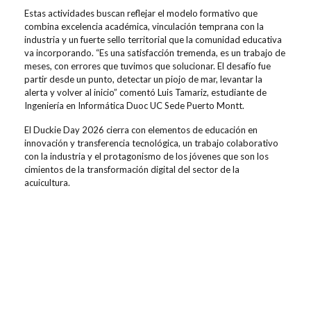
Es
tas actividades buscan
reflej
ar el
modelo formativo que
combina excelencia académica, vinculación temprana con la
industria y un fuerte sello territorial
que la comunidad educativa
va incorporando
.
“
Es una satisfacción tremenda, es un trabajo de
meses, con errores que tuvimos que solucionar. El desafío fue
partir desde un punto, detectar un piojo de mar, levantar la
alerta y volver al inicio”
comentó Luis Tamariz, estudiante de
Ingeniería en Informática Duoc UC Sede Puerto Montt.
El
Duckie
Day 2026 c
ierra con elementos de
educación
en
innovación y transferencia tecnológica
,
un
trabajo colaborativo
con la industria y el protagonismo de los jóvenes
que
son los
cimientos de la transformación digital del sector
de la
acuicultura
.