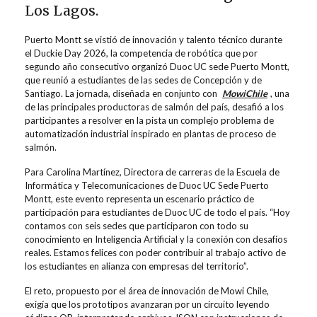
Los Lagos.
Puerto Montt se vistió de innovación y talento técnico durante
el
Duckie
Day 2026, la competencia de robótica que por
segundo año consecutivo organizó Duoc UC
s
ede Puerto Montt
,
que reunió a estudiantes de las sedes de Concepción
y de
Santiago. La jornada, diseñada en conjunto con
Mowi
Chile
, una
de las principales productoras de salmón del país, desafió a los
participantes a resolver en la pista un complejo problema de
automatización industrial inspirado en plantas de proceso de
salmón.
Para Carolina Martínez,
Directora
de carreras de la Escuela de
Informática y Telecomunicaciones de Duoc UC Sede Puerto
Montt,
este evento representa un escenario práctico de
participación para estudiantes de Duoc UC de todo el país.
“Hoy
contamos con seis sedes que participaron con todo su
conocimiento en Inteligencia Artificial y la conexión con desafíos
reales. Estamos felices con poder contribuir al trabajo activo de
los estudiantes en alianza con empresas del territorio”
.
El reto, propuesto por el área de innovación de
Mowi
Chile,
exigía que los prototipos avanzaran por un circuito leyendo