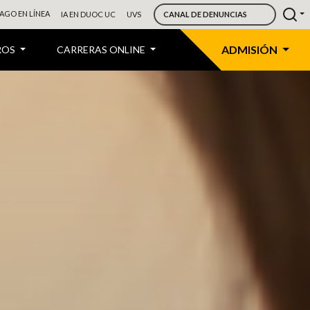
AGO EN LÍNEA
IA EN DUOC UC
UVS
CANAL DE DENUNCIAS
ADMISIÓN
ROS
CARRERAS ONLINE