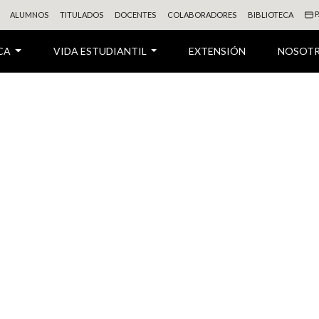
P
ALUMNOS
TITULADOS
DOCENTES
COLABORADORES
BIBLIOTECA
CA
VIDA ESTUDIANTIL
EXTENSIÓN
NOSOT