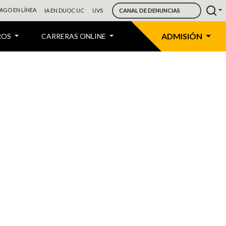
AGO EN LÍNEA
IA EN DUOC UC
UVS
CANAL DE DENUNCIAS
ADMISIÓN
ROS
CARRERAS ONLINE