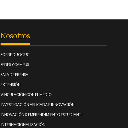
Nosotros
(CURRENT)
SOBRE DUOC UC
(CURRENT)
SEDES Y CAMPUS
(CURRENT)
SALA DE PRENSA
(CURRENT)
EXTENSIÓN
(CURRENT)
VINCULACIÓN CON EL MEDIO
(CURRENT)
INVESTIGACIÓN APLICADA E INNOVACIÓN
(CURRENT)
INNOVACIÓN & EMPRENDIMIENTO ESTUDIANTIL
(CURRENT)
INTERNACIONALIZACIÓN