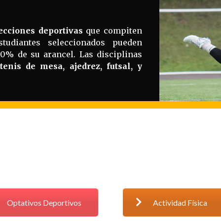
ecciones deportivas
que compiten
udiantes seleccionados pueden
00% de su arancel. Las disciplinas
 tenis de mesa, ajedrez, futsal, y
Optativos Deportivos
Actividad Física