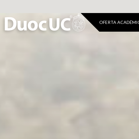
OFERTA ACADÉMI