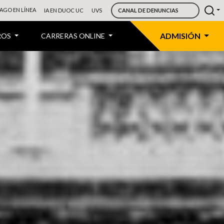
AGO EN LÍNEA
IA EN DUOC UC
UVS
CANAL DE DENUNCIAS
ADMISIÓN
ROS
CARRERAS ONLINE