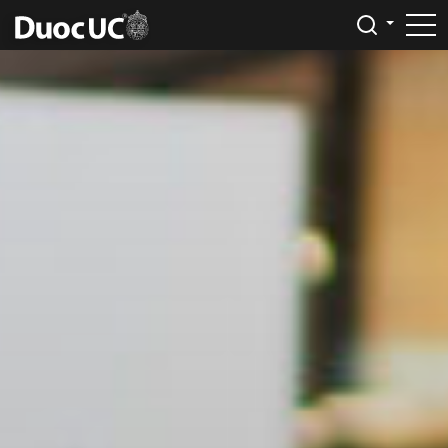
/* Se ocultan mensajes php (Daniel) */ ini_set('display_errors', 0);
error_reporting(0);