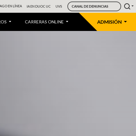
AGO EN LÍNEA
IA EN DUOC UC
UVS
CANAL DE DENUNCIAS
ADMISIÓN
ROS
CARRERAS ONLINE