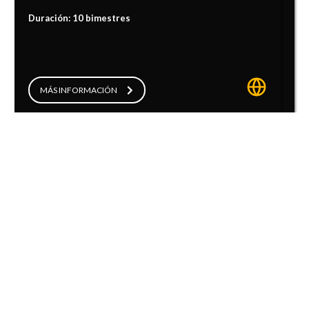
Duración: 10 bimestres
MÁS INFORMACIÓN
CARRERA TÉCNICA
TÉCNICO EN REDES Y TELECOMUNICACIONES