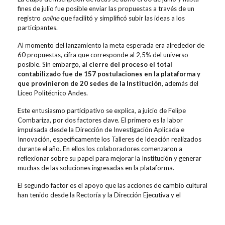
fines de julio fue posible enviar las propuestas a través de un
registro
online
que facilitó y simplificó subir las ideas a los
participantes.
Al momento del lanzamiento la meta esperada era alrededor de
60 propuestas, cifra que corresponde al 2,5% del universo
posible. Sin embargo,
al cierre del proceso el total
contabilizado fue de 157 postulaciones en la plataforma y
que provinieron de 20 sedes de la Institución
, además del
Liceo Politécnico Andes.
Este entusiasmo participativo se explica, a juicio de Felipe
Combariza, por dos factores clave. El primero es la labor
impulsada desde la Dirección de Investigación Aplicada e
Innovación, específicamente los Talleres de Ideación realizados
durante el año. En ellos los colaboradores comenzaron a
reflexionar sobre su papel para mejorar la Institución y generar
muchas de las soluciones ingresadas en la plataforma.
El segundo factor es el apoyo que las acciones de cambio cultural
han tenido desde la Rectoría y la Dirección Ejecutiva y el
compromiso de las sedes con la motivación permanente durante
la ejecución del concurso. “
Nada de esto habría sido posible si las
sedes no creen en la innovación y lo que vemos ahora es que Duoc