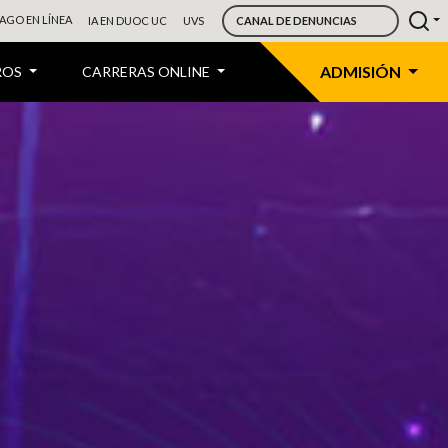
AGO EN LÍNEA
IA EN DUOC UC
UVS
CANAL DE DENUNCIAS
ADMISIÓN
ROS
CARRERAS ONLINE