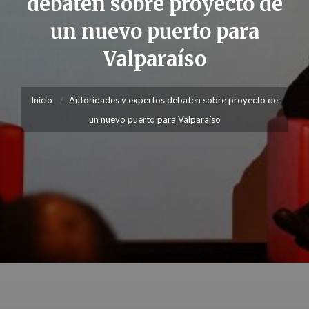
debaten sobre proyecto de
un nuevo puerto para
Valparaíso
Inicio
Autoridades y expertos debaten sobre proyecto de
un nuevo puerto para Valparaíso