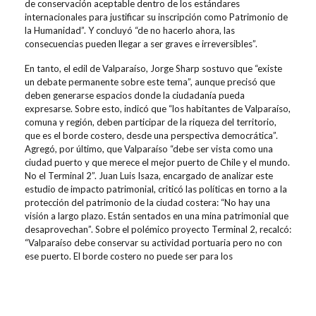
de conservación aceptable dentro de los estándares
internacionales para justificar su inscripción como Patrimonio de
la Humanidad”. Y concluyó “de no hacerlo ahora, las
consecuencias pueden llegar a ser graves e irreversibles”.
En tanto, el edil de Valparaíso, Jorge Sharp sostuvo que “existe
un debate permanente sobre este tema”, aunque precisó que
deben generarse espacios donde la ciudadanía pueda
expresarse. Sobre esto, indicó que “los habitantes de Valparaíso,
comuna y región, deben participar de la riqueza del territorio,
que es el borde costero, desde una perspectiva democrática”.
Agregó, por último, que Valparaíso “debe ser vista como una
ciudad puerto y que merece el mejor puerto de Chile y el mundo.
No el Terminal 2”. Juan Luis Isaza, encargado de analizar este
estudio de impacto patrimonial, criticó las políticas en torno a la
protección del patrimonio de la ciudad costera: “No hay una
visión a largo plazo. Están sentados en una mina patrimonial que
desaprovechan”. Sobre el polémico proyecto Terminal 2, recalcó:
“Valparaíso debe conservar su actividad portuaria pero no con
ese puerto. El borde costero no puede ser para los
contenedores sino para su gente. Debe haber otras alternativas”.