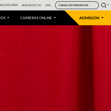
AGO EN LÍNEA
IA EN DUOC UC
UVS
CANAL DE DENUNCIAS
ADMISIÓN
ROS
CARRERAS ONLINE