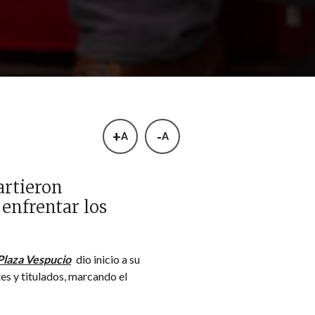
+
-
A
A
artieron
 enfrentar los
laza Vespucio
dio inicio a su
s y titulados, marcando el