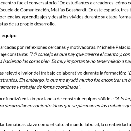
ncuentro fue el conversatorio “De estudiantes a creadores: cómo co
Escuela de Comunicación, Matías Bosshardt. En este espacio, tres t
eriencias, aprendizajes y desafíos vividos durante su etapa formati
tas de su propio desarrollo.
n equipo
arcadas por reflexiones cercanas y motivadoras. Michelle Palacios
zaje constante:
“Mi consejo es que hay que creerse el cuento y, co
á haciendo las cosas bien. Es muy importante no tener miedo a ha
as relevó el valor del trabajo colaborativo durante la formación:
“
ustrantes. Sin embargo, lo que me ayudó mucho fue encontrar un 
mente y trabajar de forma coordinada”
.
profundizó en la importancia de construir equipos sólidos:
“A lo la
ra desarrollar en conjunto ideas que se plasman en los trabajos q
r temáticas clave como el salto al mundo laboral, la creatividad a