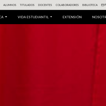
P
ALUMNOS
TITULADOS
DOCENTES
COLABORADORES
BIBLIOTECA
CA
VIDA ESTUDIANTIL
EXTENSIÓN
NOSOT