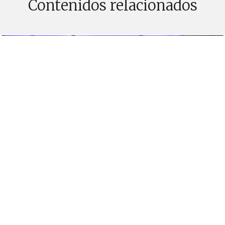
Contenidos relacionados
PUBLICADO EL 17 SEPTIEMBRE, 2025
Festival de ciencia y tecnología con sello femenino
en el Biobío organizado por Duoc UC