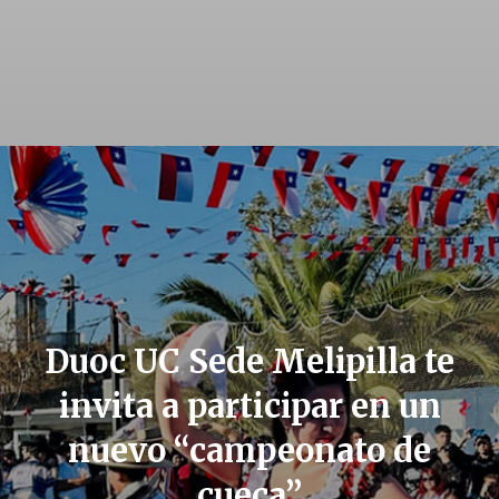
Duoc UC Sede Melipilla te
invita a participar en un
nuevo “campeonato de
cueca”