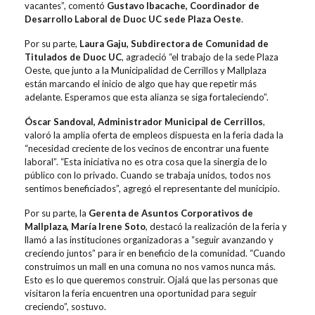
vacantes”, comentó
Gustavo Ibacache, Coordinador de
Desarrollo Laboral de Duoc UC sede Plaza Oeste
.
Por su parte,
Laura Gaju, Subdirectora de Comunidad de
Titulados de Duoc UC
, agradeció “el trabajo de la sede Plaza
Oeste, que junto a la Municipalidad de Cerrillos y Mallplaza
están marcando el inicio de algo que hay que repetir más
adelante. Esperamos que esta alianza se siga fortaleciendo”.
Óscar Sandoval, Administrador Municipal de Cerrillos
,
valoró la amplia oferta de empleos dispuesta en la feria dada la
“necesidad creciente de los vecinos de encontrar una fuente
laboral”. “Esta iniciativa no es otra cosa que la sinergia de lo
público con lo privado. Cuando se trabaja unidos, todos nos
sentimos beneficiados”, agregó el representante del municipio.
Por su parte, la
Gerenta de Asuntos Corporativos de
Mallplaza, María Irene Soto
, destacó la realización de la feria y
llamó a las instituciones organizadoras a “seguir avanzando y
creciendo juntos” para ir en beneficio de la comunidad. “Cuando
construimos un mall en una comuna no nos vamos nunca más.
Esto es lo que queremos construir. Ojalá que las personas que
visitaron la feria encuentren una oportunidad para seguir
creciendo”, sostuvo.