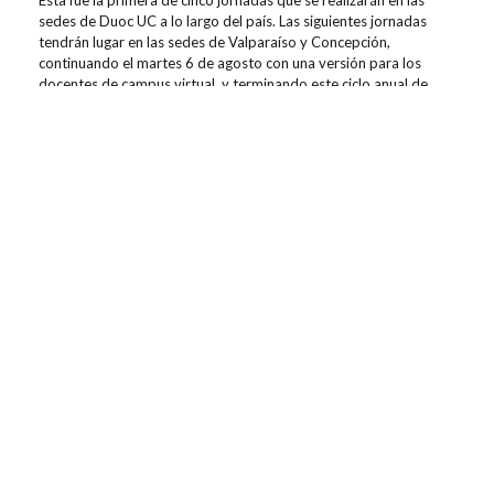
sedes de Duoc UC a lo largo del país. Las siguientes jornadas
tendrán lugar en las sedes de Valparaíso y Concepción,
continuando el martes 6 de agosto con una versión para los
docentes de campus virtual, y terminando este ciclo anual de
jornadas docentes el
jueves 8 de agosto en la sede Duoc UC
de Puerto Montt.
Contenidos relacionados