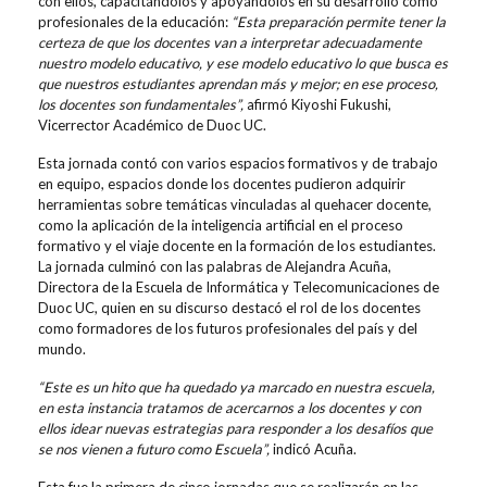
con ellos, capacitándolos y apoyándolos en su desarrollo como
profesionales de la educación:
“Esta preparación permite tener la
certeza de que los docentes van a interpretar adecuadamente
nuestro modelo educativo, y ese modelo educativo lo que busca es
que nuestros estudiantes aprendan más y mejor; en ese proceso,
los docentes son fundamentales”,
afirmó Kiyoshi Fukushi,
Vicerrector Académico de Duoc UC.
Esta jornada contó con varios espacios formativos y de trabajo
en equipo, espacios donde los docentes pudieron adquirir
herramientas sobre temáticas vinculadas al quehacer docente,
como la aplicación de la inteligencia artificial en el proceso
formativo y el viaje docente en la formación de los estudiantes.
La jornada culminó con las palabras de Alejandra Acuña,
Directora de la Escuela de Informática y Telecomunicaciones de
Duoc UC, quien en su discurso destacó el rol de los docentes
como formadores de los futuros profesionales del país y del
mundo.
“Este es un hito que ha quedado ya marcado en nuestra escuela,
en esta instancia tratamos de acercarnos a los docentes y con
ellos idear nuevas estrategias para responder a los desafíos que
se nos vienen a futuro como Escuela”,
indicó Acuña.
Esta fue la primera de cinco jornadas que se realizarán en las