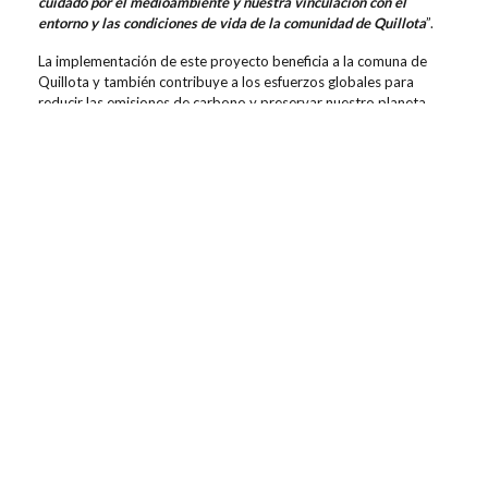
cuidado por el medioambiente y nuestra vinculación con el
entorno y las condiciones de vida de la comunidad de Quillota
”.
La implementación de este proyecto beneficia a la comuna de
Quillota y también contribuye a los esfuerzos globales para
reducir las emisiones de carbono y preservar nuestro planeta
para las generaciones futuras.
Contenidos relacionados