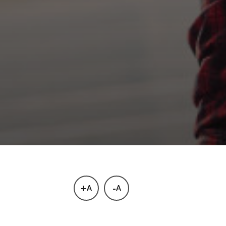
+
-
A
A