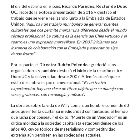
El día del estreno en el país,
Ricardo Paredes
,
Rector de Duoc
UC
, recordó la exitosa presentación de 2016 y destacó el
trabajo que se viene realizando junto a la Embajada de Estados
Unidos.
“
Aquí hay un trabajo muy bonito de generar puentes
culturales que nos permite marcar una diferencia desde el mundo
técnico profesional. La cultura es la esencia del Chile virtuoso y el
teatro es una expresión maravillosa. En 2007 iniciamos una
instancia de colaboración con la Embajada y esperamos siga
dando frutos
”.
Por su parte, el
Director Rubén Polendo
agradeció a los
organizadores y también destacó el inicio de la relación entre
Duoc UC y la universidad desde 2007. Además aclaró que el
estilo de la obra es poco convencional. “
Es un teatro
experimental, hay una clase de títere objeto que se maneja con
voces grabadas, con tecnología y música
”.
La obra es sobre la vida de Willy Loman, un hombre común de 63
años que intenta ocultar su mediocridad con fantasías, al tiempo
que lucha por conseguir el éxito. “Muerte de un Vendedor” es un
crítica mordaz a la sociedad capitalista estadounidense de los
años 40’, cuyos tópicos de materialismo y competitividad
extrema aún persisten en las sociedades actuales.