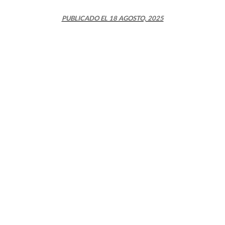
PUBLICADO EL 18 AGOSTO, 2025
Vertebral organiza Seminario Internacional 2025
sobre educación TP y transformación digital
Leer noticias >
ESCUELA A&N