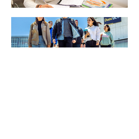
🎓
Reconocimiento de estudios
de otras instituciones
Continúa tus estudios convalidando asignaturas que
ya aprobaste.
Postula si:
Estudiaste en otra institución de educación
superior chilena o extranjera
Tienes asignaturas aprobadas relacionadas
con la carrera que quieres estudiar