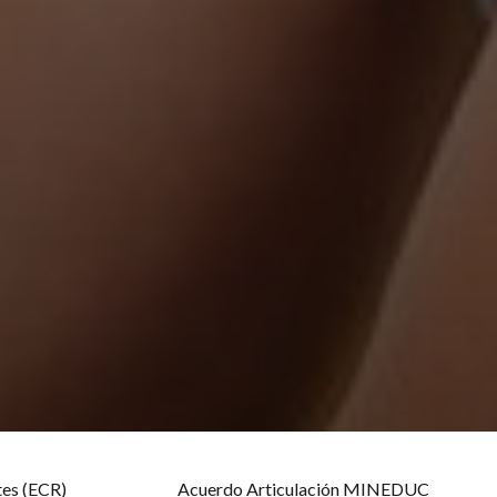
es (ECR)
Acuerdo Articulación MINEDUC