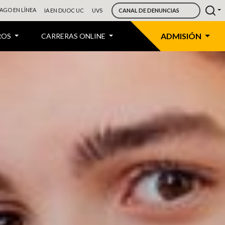
AGO EN LÍNEA
IA EN DUOC UC
UVS
CANAL DE DENUNCIAS
ADMISIÓN
ROS
CARRERAS ONLINE