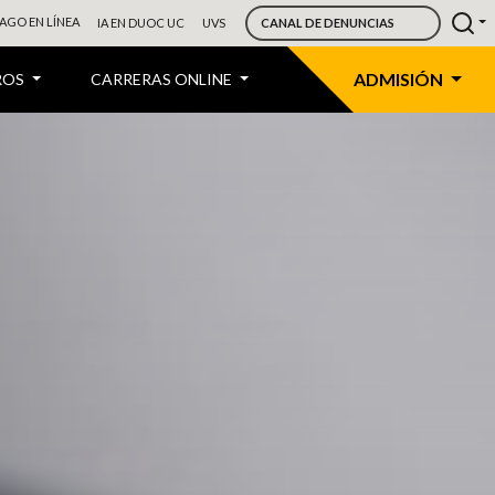
AGO EN LÍNEA
IA EN DUOC UC
UVS
CANAL DE DENUNCIAS
ADMISIÓN
ROS
CARRERAS ONLINE