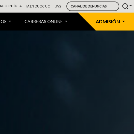
AGO EN LÍNEA
IA EN DUOC UC
UVS
CANAL DE DENUNCIAS
ADMISIÓN
ROS
CARRERAS ONLINE