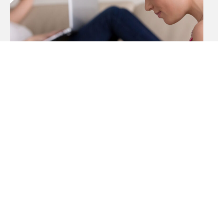
UVS
PUBLICADO EL 28 OCTUBRE, 2025
Conversatorio “Violencia de
Género Digital: Nuevos
Escenarios, Viejas
Desigualdades”
Contáctanos