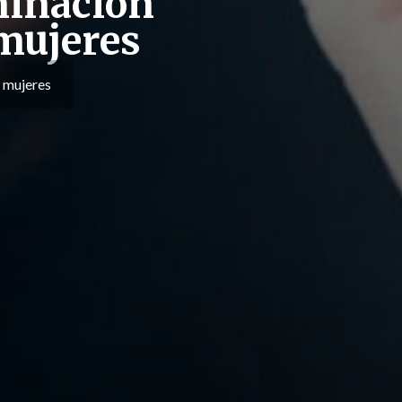
iminación
 mujeres
s mujeres