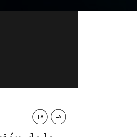
+
-
A
A