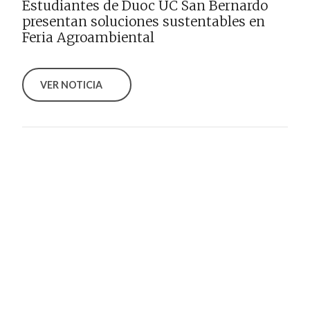
Estudiantes de Duoc UC San Bernardo
presentan soluciones sustentables en
Feria Agroambiental
VER NOTICIA
PUBLICADO EL 6 JULIO, 2026
Escuela de Turismo y Hospitalidad
celebra 50 años formando profesionales
para el desarrollo del turismo en Chile
VER NOTICIA