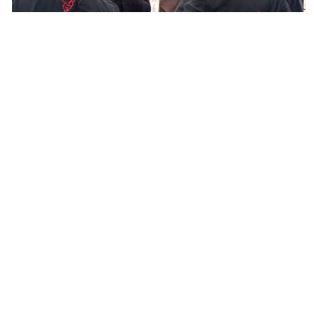
PUBLICADO EL 21 JULIO, 2026
Duoc UC conmemoró los 100 años de la
Coronación de la Virgen del Carmen junto a la
comunidad de Melipilla
Leer noticias >
Últimas Noticias
PUBLICADO EL 12 MARZO, 2026
Duoc UC impulsa iniciativas de