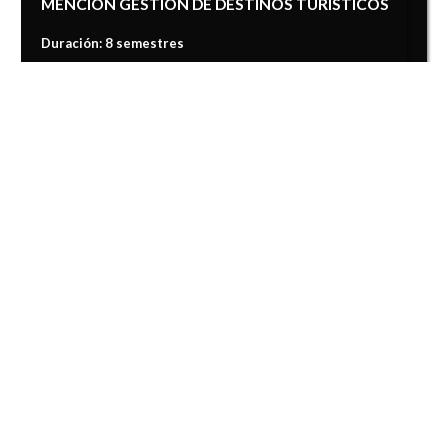
MENCIÓN GESTIÓN DE DESTINOS TURÍSTICOS
Duración: 8 semestres
MÁS INFORMACIÓN
CARRERA PROFESIONAL
ADMINISTRACIÓN EN TURISMO Y HOSPITALIDAD
MENCIÓN GESTIÓN PARA EL ECOTURISMO