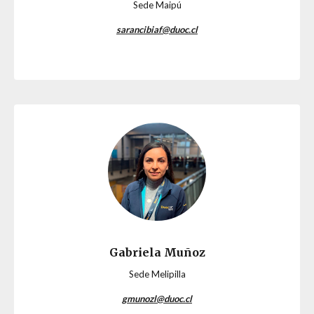
Sede Maipú
sarancibiaf@duoc.cl
Gabriela Muñoz
Sede Melipilla
gmunozl@duoc.cl