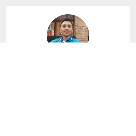
Fabian Lillo
Sede Padre Alonso de Ovalle
flillor@duoc.cl