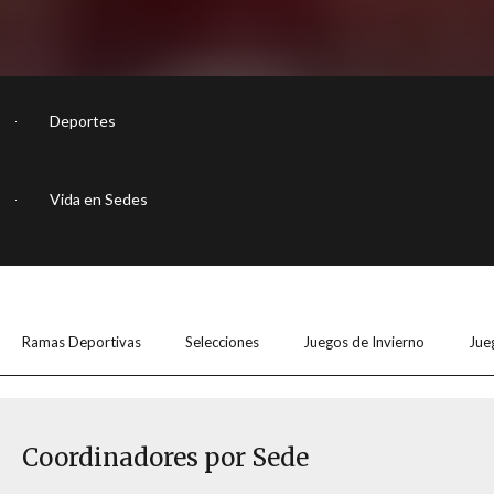
Deportes
Vida en Sedes
Ramas Deportivas
Selecciones
Juegos de Invierno
Jue
Coordinadores por Sede