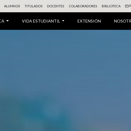
P
ALUMNOS
TITULADOS
DOCENTES
COLABORADORES
BIBLIOTECA
CA
VIDA ESTUDIANTIL
EXTENSIÓN
NOSOT