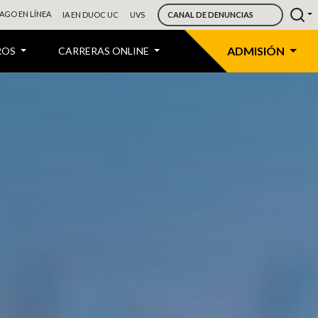
AGO EN LÍNEA
IA EN DUOC UC
UVS
CANAL DE DENUNCIAS
ADMISIÓN
ROS
CARRERAS ONLINE