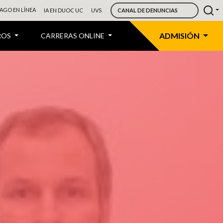
AGO EN LÍNEA
IA EN DUOC UC
UVS
CANAL DE DENUNCIAS
ADMISIÓN
ROS
CARRERAS ONLINE