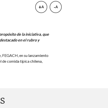
+
-
A
A
ropósito de la iniciativa, que
destacado en el rubro y
le, FEGACH, en su lanzamiento
 de comida típica chilena,
s