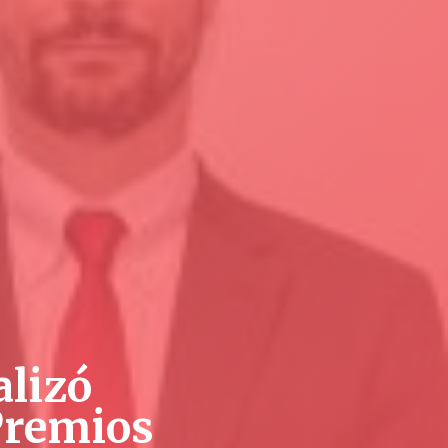
alizó
Premios