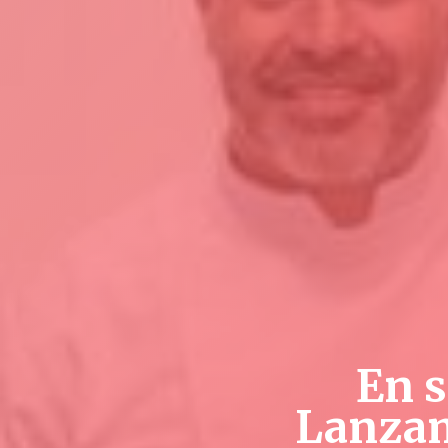
En s
Lanzam