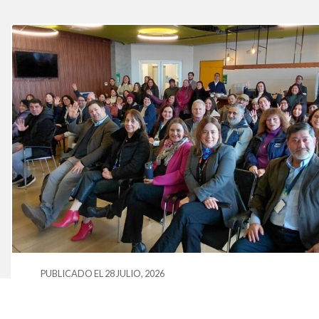
PUBLICADO EL 28 JULIO, 2026
Duoc UC y SalmonChile lanzan
diplomado para fortalecer el