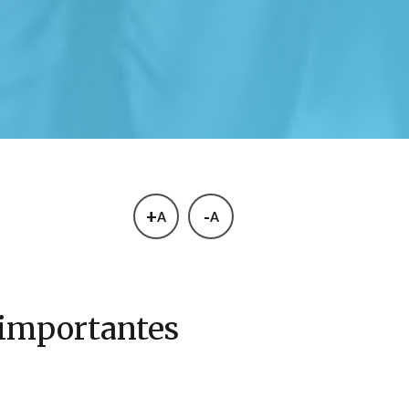
+
-
A
A
 importantes