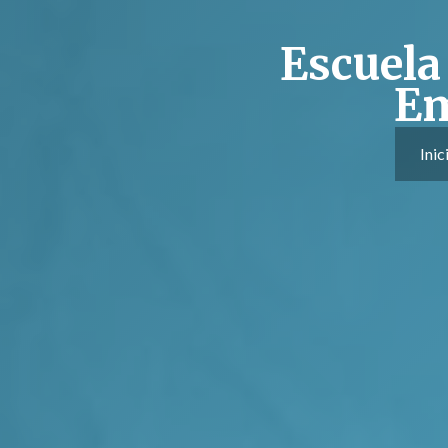
Escuela
Em
Inic