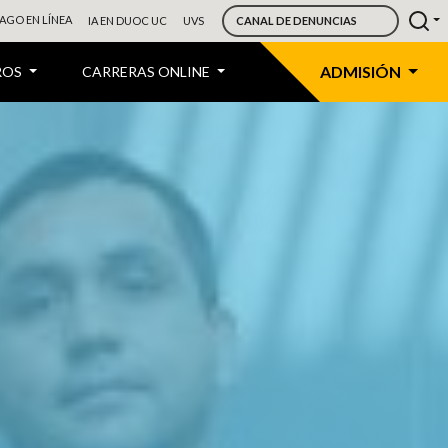
AGO EN LÍNEA
IA EN DUOC UC
UVS
CANAL DE DENUNCIAS
ADMISIÓN
ROS
CARRERAS ONLINE