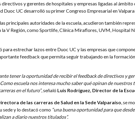
directivos y gerentes de hospitales y empresas ligadas al ámbito de
lud Duoc UC desarrolló su primer Congreso Empresarial en Valpara
n las principales autoridades de la escuela, acudieron también repr
la V Región, como Sportlife, Clínica Miraflores, UVM, Hospital N
vió para estrechar lazos entre Duoc UC y las empresas que componen
mportante feedback que permita seguir trabajando en la formación 
nte tener la oportunidad de recibir el feedback de directivos y ge
d. Como escuela nos interesa mucho saber qué opinan de nuestros 
arreras en el futuro”
, señaló
Luis Rodríguez, Director de la Esc
Directora de las carreras de Salud en la Sede Valparaíso
, se m
su sede y lo destacó como
“una buena oportunidad para que desde
lizan a diario nuestros titulados”.