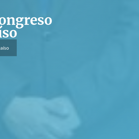
Congreso
íso
raíso