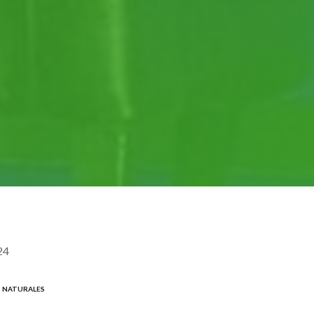
24
S NATURALES