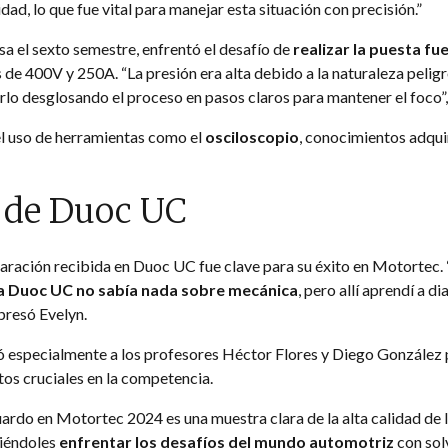
ad, lo que fue vital para manejar esta situación con precisión.”
sa el sexto semestre, enfrentó el desafío de
realizar la puesta fu
 de 400V y 250A. “La presión era alta debido a la naturaleza pelig
rlo desglosando el proceso en pasos claros para mantener el foco”,
el uso de herramientas como el
osciloscopio
, conocimientos adqui
 de Duoc UC
ración recibida en Duoc UC fue clave para su éxito en Motortec. 
 a Duoc UC no sabía nada sobre mecánica
, pero allí aprendí a di
presó Evelyn.
ió especialmente a los profesores Héctor Flores y Diego González 
tos cruciales en la competencia.
uardo en Motortec 2024 es una muestra clara de la alta calidad d
tiéndoles
enfrentar los desafíos del mundo automotriz
con sol