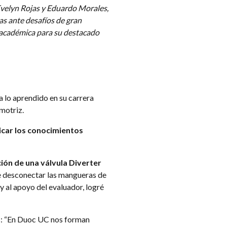
velyn Rojas y Eduardo Morales,
as ante desafíos de gran
 académica para su destacado
ca lo aprendido en su carrera
omotriz.
icar los conocimientos
ión de una válvula Diverter
ue desconectar las mangueras de
y al apoyo del evaluador, logré
os: “En Duoc UC nos forman