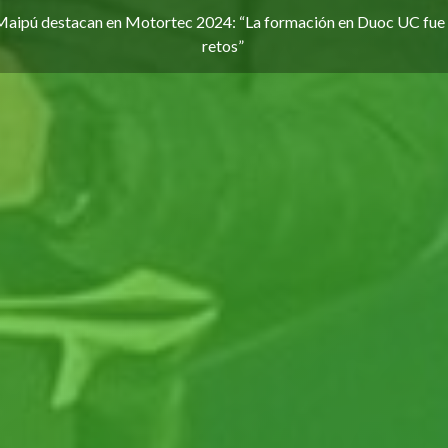
Maipú destacan en Motortec 2024: “La formación en Duoc UC fue c
retos”