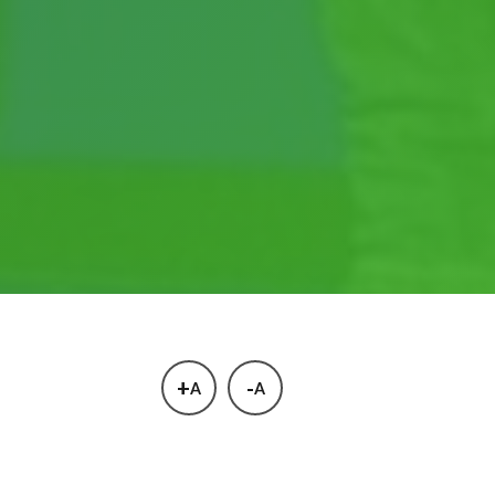
+
-
A
A