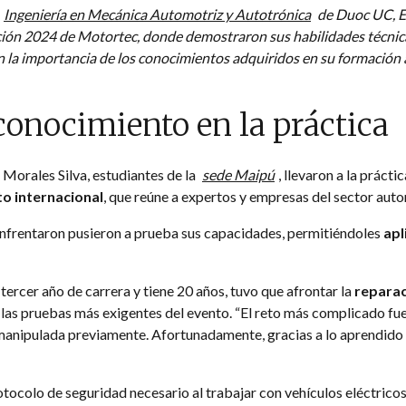
Ingeniería en Mecánica Automotriz y Autotrónica
de Duoc UC, E
ición 2024 de Motortec, donde demostraron sus habilidades técnic
la importancia de los conocimientos adquiridos en su formación
conocimiento en la práctica
Morales Silva, estudiantes de la
sede Maipú
, llevaron a la prácti
o internacional
, que reúne a expertos y empresas del sector aut
 enfrentaron pusieron a prueba sus capacidades, permitiéndoles
apl
 tercer año de carrera y tiene 20 años, tuvo que afrontar la
reparac
e las pruebas más exigentes del evento. “El reto más complicado f
o manipulada previamente. Afortunadamente, gracias a lo aprendido 
tocolo de seguridad necesario al trabajar con vehículos eléctric