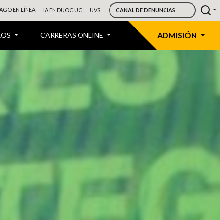
AGO EN LÍNEA
IA EN DUOC UC
UVS
CANAL DE DENUNCIAS
ADMISIÓN
ROS
CARRERAS ONLINE