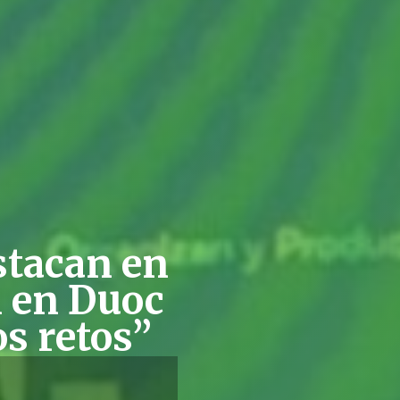
stacan en
n en Duoc
os retos”