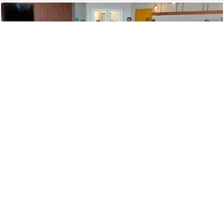
PUBLICADO EL 28 JULIO, 2026
Duoc UC y SalmonChile lanzan diplomado para
fortalecer el liderazgo y la gestión en la pesca
artesanal
Leer noticias >