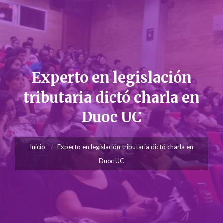
Experto en legislación
tributaria dictó charla en
Duoc UC
Inicio
Experto en legislación tributaria dictó charla en
Duoc UC