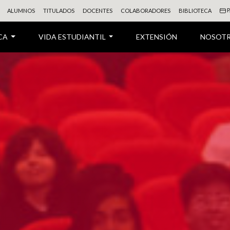
P
ALUMNOS
TITULADOS
DOCENTES
COLABORADORES
BIBLIOTECA
CA
VIDA ESTUDIANTIL
EXTENSIÓN
NOSOT