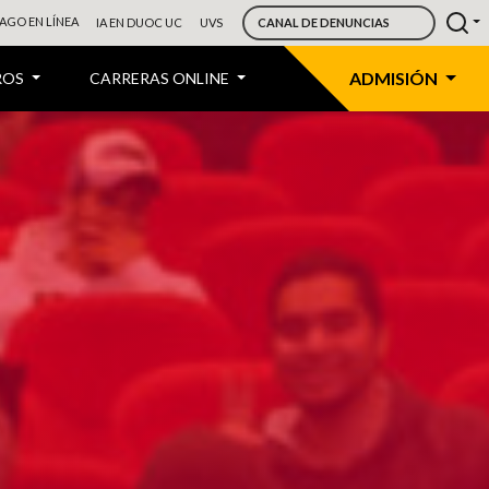
AGO EN LÍNEA
IA EN DUOC UC
UVS
CANAL DE DENUNCIAS
ADMISIÓN
ROS
CARRERAS ONLINE