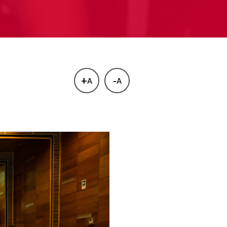
+
-
A
A