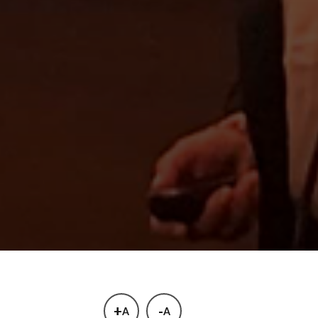
+
-
A
A