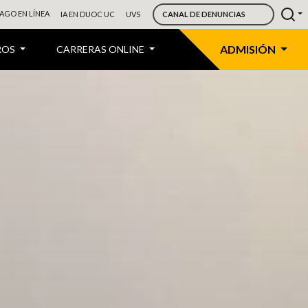
AGO EN LÍNEA
IA EN DUOC UC
UVS
CANAL DE DENUNCIAS
ADMISIÓN
ROS
CARRERAS ONLINE