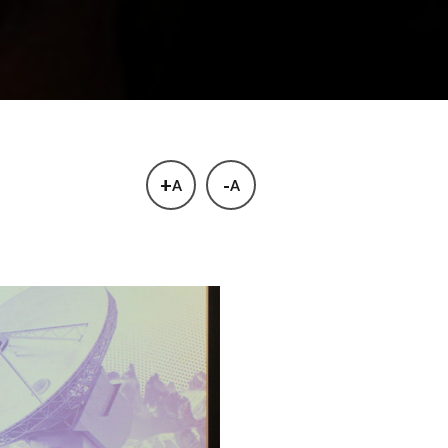
+
-
A
A