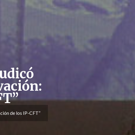
udicó
vación:
FT”
ción de los IP-CFT”