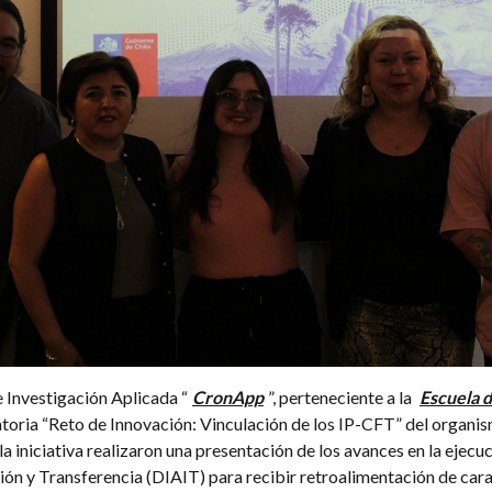
e Investigación Aplicada “
CronApp
”, perteneciente a la
Escuela d
atoria “Reto de Innovación: Vinculación de los IP-CFT” del organism
la iniciativa realizaron una presentación de los avances en la ejecu
ón y Transferencia (DIAIT) para recibir retroalimentación de cara 