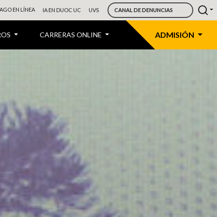
AGO EN LÍNEA
IA EN DUOC UC
UVS
CANAL DE DENUNCIAS
ADMISIÓN
ROS
CARRERAS ONLINE