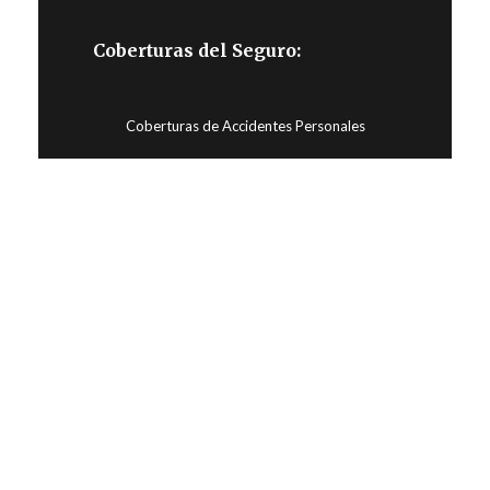
Coberturas del Seguro:
Coberturas de Accidentes Personales
Muerte Accidental: UF 50
Gastos Médicos por accidente: UF 100
por año
Reembolso de gastos médicos
por accidente:
En cualquier hospital o clínica del país, el Seguro
de Accidentes Personales, rembolsa el 100%