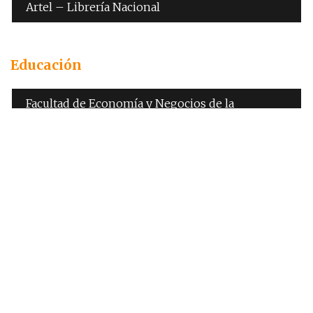
Artel – Librería Nacional
Educación
Facultad de Economía y Negocios de la
Universidad de Chile
Tronwell
Centro de Apoyo Infantil Trepar
Escuela Alameda
Universidad Mayor