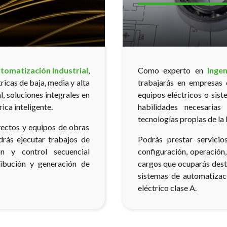
utomatización Industrial
,
Como experto en
Inge
ricas de baja, media y alta
trabajarás en empresas d
l, soluciones integrales en
equipos eléctricos o sis
ica inteligente.
habilidades necesarias
tecnologías propias de la I
yectos y equipos de obras
rás ejecutar trabajos de
Podrás prestar servicio
n y control secuencial
configuración, operación
ibución y generación de
cargos que ocuparás desta
sistemas de automatizaci
eléctrico clase A.