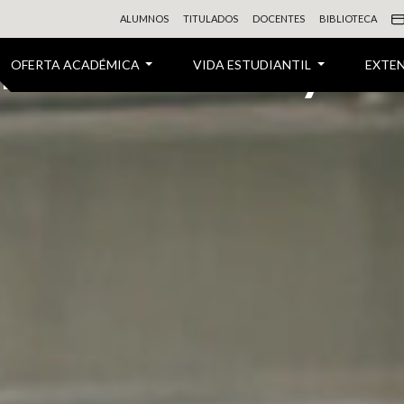
ALUMNOS
TITULADOS
DOCENTES
BIBLIOTECA
 Electricidad y 
OFERTA ACADÉMICA
VIDA ESTUDIANTIL
EXTE