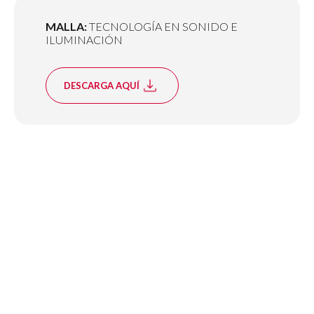
MALLA:
TECNOLOGÍA EN SONIDO E
ILUMINACIÓN
DESCARGA AQUÍ
SEDES Y ARANCELES
(Arancel
2026)
SEDE SAN CARLOS DE APOQUINDO