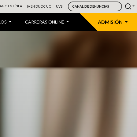
AGO EN LÍNEA
IA EN DUOC UC
UVS
CANAL DE DENUNCIAS
ADMISIÓN
ROS
CARRERAS ONLINE